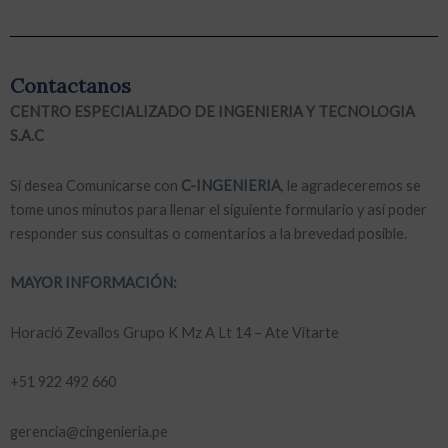
n
i
c
Contactanos
o
CENTRO ESPECIALIZADO DE INGENIERIA Y TECNOLOGIA
S.A.C
Si desea Comunicarse con
C-INGENIERIA
, le agradeceremos se
tome unos minutos para llenar el siguiente formulario y así poder
responder sus consultas o comentarios a la brevedad posible.
MAYOR INFORMACIÓN:
Horació Zevallos Grupo K Mz A Lt 14 – Ate Vitarte
+51 922 492 660
gerencia@cingenieria.pe