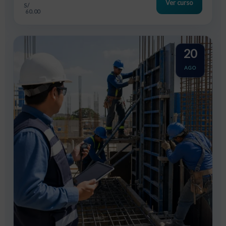
Ver curso
S/
60.00
20
AGO