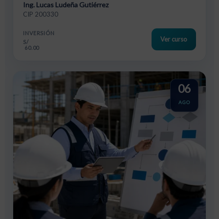
Ing. Lucas Ludeña Gutiérrez
CIP 200330
INVERSIÓN
Ver curso
S/
60.00
06
AGO