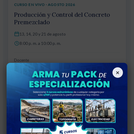
CURSO EN VIVO · AGOSTO 2026
Producción y Control del Concreto
Premezclado
13, 14, 20 y 21 de agosto
8:00 p. m. a 10:00 p. m.
Docente
Ing. Luis Fernando Manay Rodríguez
×
CIP 143237
INVERSIÓN
Ver curso
S/
60.00
17
AGO