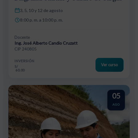
3, 5, 10 y 12 de agosto
8:00 p. m. a 10:00 p. m.
Docente
Ing. José Alberto Candio Cruzatt
CIP 240805
INVERSIÓN
Ver curso
S/
60.00
05
AGO