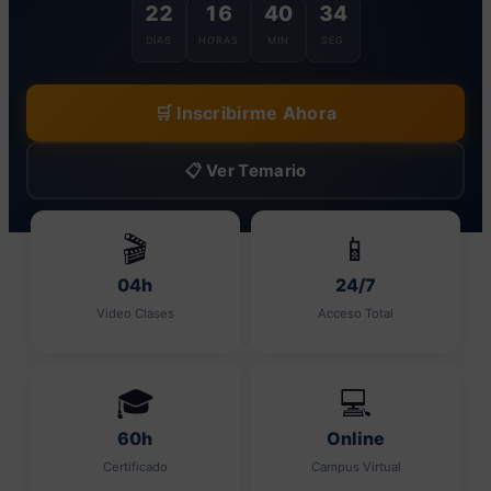
22
16
40
33
DÍAS
HORAS
MIN
SEG
🛒 Inscribirme Ahora
📋 Ver Temario
🎬
📱
04h
24/7
Video Clases
Acceso Total
🎓
💻
60h
Online
Certificado
Campus Virtual