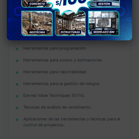
Herramientas y técnicas para el control de proyecto
(teoría)
Herramientas de descomposición.
Herramientas para planificación.
Herramientas para programación.
Herramientas para costos y estimaciones.
Herramientas para reportabilidad.
Herramientas para la gestión de riesgos.
Earned Value Techniques (EVTs).
Técnicas de análisis de rendimiento.
Aplicaciones de las herramientas y técnicas para el
control de proyectos.