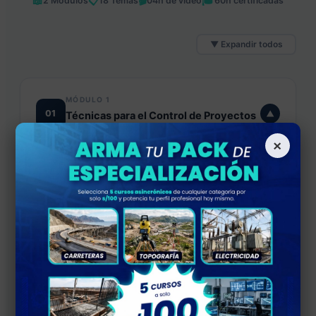
📖
📋
🎬
🎓
2 Módulos
18 Temas
04h de video
60h certificadas
▼ Expandir todos
MÓDULO 1
01
▼
Técnicas para el Control de Proyectos
de Construcción
×
Elaboración del plan de control de proyectos.
Panificar.
Ejecutar y supervisar.
Medir e identificar variaciones.
Implementar acciones y medir cambios.
Reportar