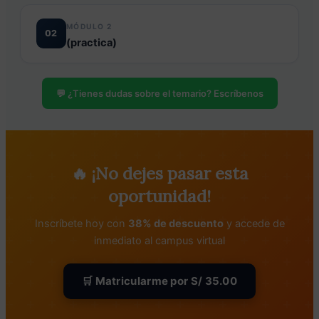
MÓDULO 2
02
(practica)
💬 ¿Tienes dudas sobre el temario? Escríbenos
🔥 ¡No dejes pasar esta
oportunidad!
Inscríbete hoy con
38% de descuento
y accede de
inmediato al campus virtual
🛒 Matricularme por S/ 35.00