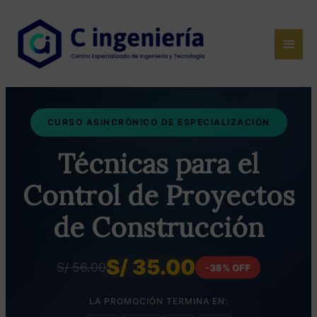
Ir
al
Men
contenido
princ
CURSO ASINCRÓNICO DE ESPECIALIZACIÓN
Técnicas para el
Control de Proyectos
de Construcción
S/ 35.00
S/ 56.00
-38% OFF
LA PROMOCIÓN TERMINA EN: