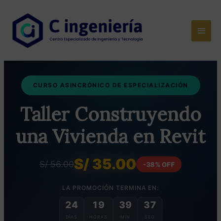
Ir
al
Men
contenido
princ
CURSO ASINCRÓNICO DE ESPECIALIZACIÓN
Taller Construyendo
una Vivienda en Revit
S/ 35.00
S/ 56.00
-38% OFF
LA PROMOCIÓN TERMINA EN:
24
19
39
36
DÍAS
HORAS
MIN
SEG