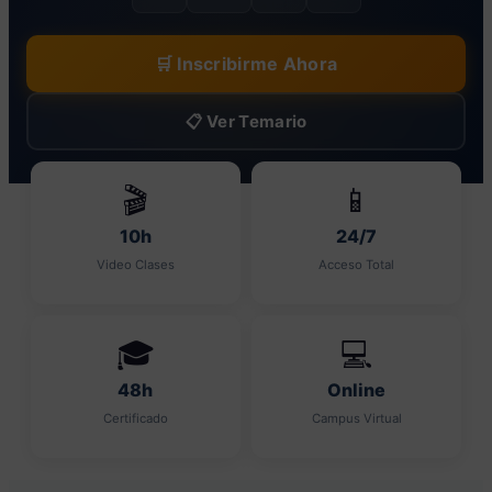
🛒 Inscribirme Ahora
📋 Ver Temario
🎬
📱
10h
24/7
Video Clases
Acceso Total
🎓
💻
48h
Online
Certificado
Campus Virtual