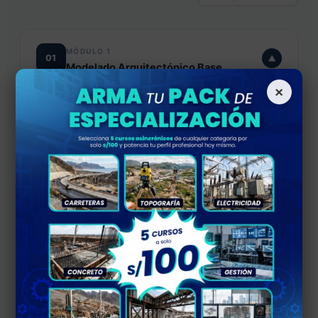
MÓDULO 1
01
▼
Modelado Arquitectónico Base
×
Configuración inicial del proyecto
Ajuste de unidades, niveles y rejillas.
Importación de referencias (archivos DWG o PDFs
de planta arquitectónica).
Diseño del modelo arquitectónico
Creación de muros, puertas y ventanas.
Diseño de pisos y techos.
Detalles como molduras y acabados.
Escaleras y barandillas