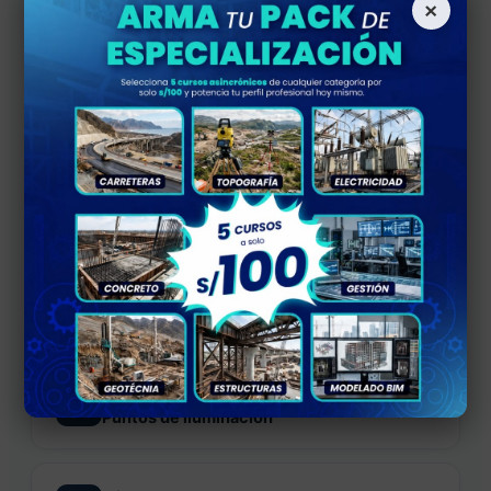
×
▼ Expandir todos
MÓDULO 1
01
▼
Introducción
Aspectos Generales
Normativas
Componentes de un plano eléctricos comercial
MÓDULO 2
02
▼
Puntos de iluminación
Instalación de interiores tomacorrientes