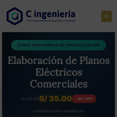
Ir
al
Men
contenido
princ
CURSO ASINCRÓNICO DE ESPECIALIZACIÓN
Elaboración de Planos
Eléctricos
Comerciales
S/ 35.00
S/ 56.00
-38% OFF
LA PROMOCIÓN TERMINA EN: