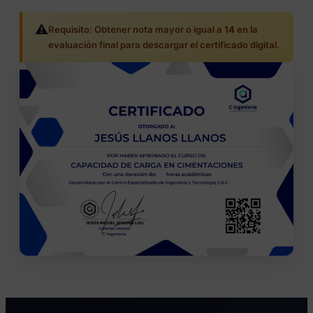
⚠️
Requisito: Obtener nota mayor o igual a
14
en la
evaluación final para descargar el certificado digital.