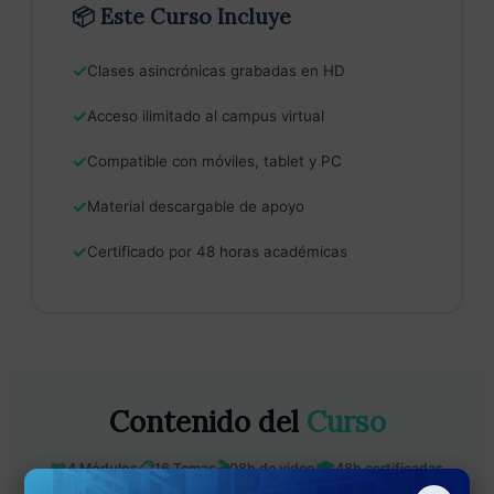
📦 Este Curso Incluye
✓
Clases asincrónicas grabadas en HD
✓
Acceso ilimitado al campus virtual
✓
Compatible con móviles, tablet y PC
✓
Material descargable de apoyo
✓
Certificado por 48 horas académicas
Contenido del
Curso
📖
📋
🎬
🎓
4 Módulos
16 Temas
08h de video
48h certificadas