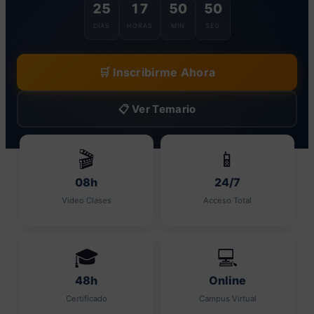
25
17
50
49
DÍAS
HORAS
MIN
SEG
🛒 Inscribirme Ahora
📋 Ver Temario
🎬
📱
08h
24/7
Video Clases
Acceso Total
🎓
💻
48h
Online
Certificado
Campus Virtual