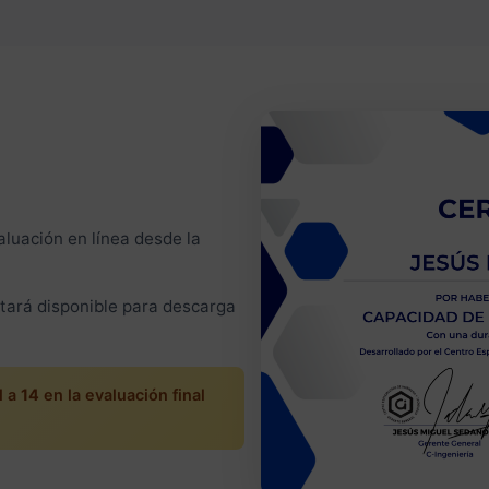
valuación en línea desde la
stará disponible para descarga
l a
14
en la evaluación final