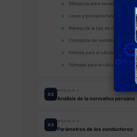
Diferencia entre tensión nominal y
Leyes y principios fundamentales
Repaso de la Ley de Ohm.
Conceptos de resistencia, reacta
Fórmula para el cálculo de la caíd
Fórmulas para el cálculo de la caí
MÓDULO 2
02
Análisis de la normativa peruana
Revisión del Código Nacional de El
MÓDULO 3
03
Parámetros de los conductores:
Análisis de los límites permisible