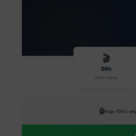
🎬
06h
Video Clases
🔒
Pago 100% se