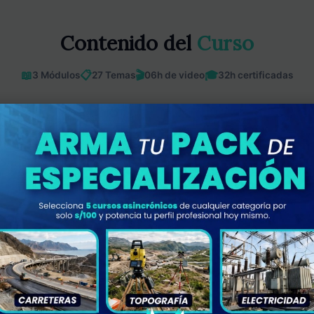
Contenido del
Curso
📖
📋
🎬
🎓
3 Módulos
27 Temas
06h de video
32h certificadas
vos
aciones eléctricas.