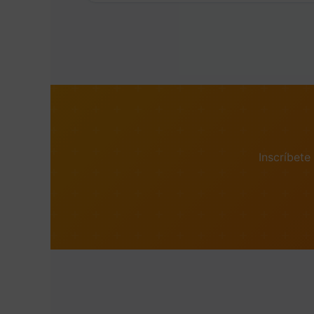
Casos de estudio y ejemplos prác
Tabla de calibres de cables (AW
Aplicaciones prácticas y cálculos
Factores que influyen en la resist
Cálculo de la resistencia del condu
Cálculos de caída de tensión en c
Ejercicios paso a paso para circu
Inscríbet
Uso de fórmulas con factores de p
Herramientas y calculadoras online
Cálculos de caída de tensión en cir
Introducción a sistemas trifásicos.
Cálculo de caída de tensión en cir
Ejemplo de cálculo para un circuito