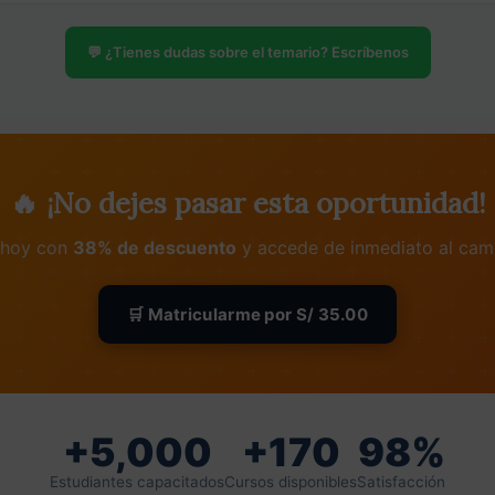
ticos basados en la normativa.
G/mm²).
💬 ¿Tienes dudas sobre el temario? Escríbenos
encia del conductor (material, temperatura, longitud).
ctor a partir de tablas.
ircuitos monofásicos:
🔥 ¡No dejes pasar esta oportunidad!
itos de alumbrado y tomas de fuerza.
e hoy con
38% de descuento
y accede de inmediato al camp
otencia y reactancia.
 para verificación.
🛒 Matricularme por S/ 35.00
cuitos trifásicos:
cuitos de fuerza (motores).
+5,000
+170
98%
 industrial.
Estudiantes capacitados
Cursos disponibles
Satisfacción