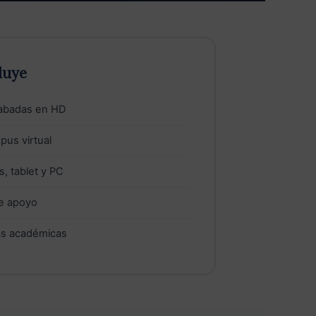
luye
rabadas en HD
pus virtual
, tablet y PC
de apoyo
ras académicas