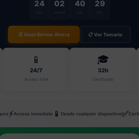
24
02
40
28
DÍAS
HORAS
MIN
SEG
🛒 Inscribirme Ahora
📋 Ver Temario
📱
🎓
24/7
32h
Acceso Total
Certificado
⚡
📱
✅
guro
Acceso inmediato
Desde cualquier dispositivo
Certi