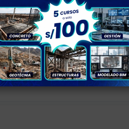
 tensión en la carga.
ncia e impedancia.
a de tensión en CC (Corriente Continua).
da de tensión en CA (Monofásica y Trifásica).
ectricidad (CNE) - Utilización y Suministro.
s de caída de tensión según el CNE (2.5% y 5%).