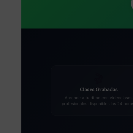
🎬
Clases Grabadas
Aprende a tu ritmo con videoclases
profesionales disponibles las 24 hora