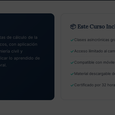
📦 Este Curso Inc
as de cálculo de la
✓
Clases asincrónicas g
icos, con aplicación
iería civil y
✓
Acceso ilimitado al cam
licar lo aprendido de
✓
Compatible con móviles
ral.
✓
Material descargable 
✓
Certificado por 32 ho