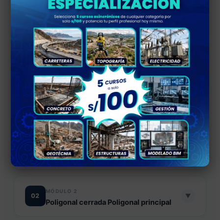
MÓDULO 1
01
▼
Conceptos generales
Clasificación de poligonales
Poligonal cerrada.
Poligonal abierta sin control.
Poligonal abierta con control.
Azimut Y Rumbo.
MÓDULO 2
02
▼
Poligonal cerrada Poligonal principal