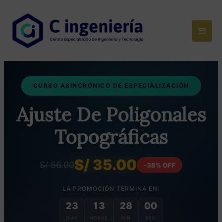
Ir
al
Men
contenido
princ
CURSO ASINCRÓNICO DE ESPECIALIZACIÓN
Ajuste De Poligonales
Topográficas
S/ 35.00
S/ 56.00
-38% OFF
LA PROMOCIÓN TERMINA EN:
23
13
27
59
DÍAS
HORAS
MIN
SEG