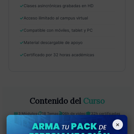
✓
Clases asincrónicas grabadas en HD
✓
Acceso ilimitado al campus virtual
✓
Compatible con móviles, tablet y PC
✓
Material descargable de apoyo
✓
Certificado por 32 horas académicas
Contenido del
Curso
📖
📋
🎬
🎓
3 Módulos
18 Temas
06h de video
32h certificadas
×
▼ Expandir todos