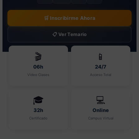
🛒 Inscribirme Ahora
📋 Ver Temario
🎬
📱
06h
24/7
Video Clases
Acceso Total
🎓
💻
32h
Online
Certificado
Campus Virtual