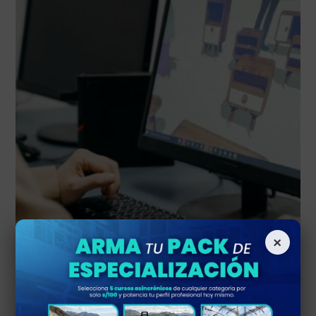
×
Modelado BIM
Modelado de arquitectura con BIM – REVIT (basico –
avanzado)
S/
64.00
S/
40.00