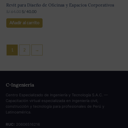
Revit para Diseño de Oficinas y Espacios Corporativos
S/
64.00
S/
40.00
Añadir al carrito
1
2
→
C-Ingeniería
Centro Especializado de Ingeniería y Tecnología S.A.C. —
Capacitación virtual especializada en ingeniería civil,
construcción y tecnología para profesionales de Perú y
Latinoamérica.
RUC:
20606516216