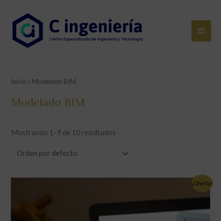
Ir
al
Men
contenido
princ
Inicio
/ Modelado BIM
Modelado BIM
Mostrando 1–9 de 10 resultados
¡Oferta!